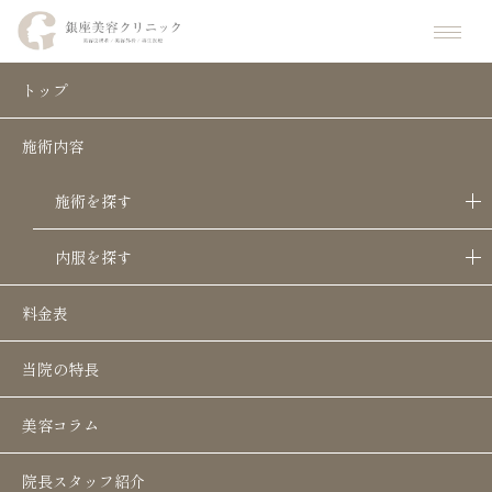
ホーム
お知らせ
【キャンペーン】シミ取り放題が追加されました。
トップ
施術内容
【キャンペーン】シミ取り放題が追加さ
れました。
施術を探す
2023.1.6
内服を探す
【キャンペーン】シミ取り放題が追加されました。
料金表
通常価格98,000円のところが50%OFFの49,000円にな
ります。
当院の特長
美容コラム
院長スタッフ紹介