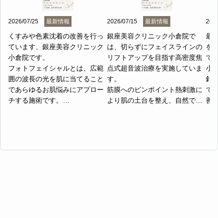
2026/07/25
最新情報
2026/07/15
最新情報
2026
くすみや色素沈着の改善を行っ
銀座美容クリニック小倉院で
最
ています、銀座美容クリニック
は、切らずにフェイスラインの
を
小倉院です。

リフトアップを目指す高密度焦
て
フォトフェイシャルとは、広範
点式超音波治療を実施していま
小倉
囲の波長の光を肌に当てること
す。

針
であらゆるお肌悩みにアプロー
筋膜へのピンポイント熱刺激に
で
チする施術です。

より肌の土台を整え、自然で引
善
シミ、そばかす、ニキビ跡、赤
き締まった印象を作ることが可
ポ
みなどの色むらを整えコラーゲ
能です。

ド
ンの活性化により肌のハリ、小
小倉におけるハイフの処置によ
刺
皺、毛穴の改善に期待できま
り、二重あごの改善や引き締ま
る
す。肌に負担をかけずに健康的
った顔立ちを目指す患者様の願
して
な肌へと生まれ変わるのが、フ
いに寄り添います。

お
ォトフェイシャルの特徴です。

当院では照射部位や深さを細か
せ
また、IPLは、メラニン色素に反
く調整し、お一人おひとりの骨
へと
応する光を使用し、広範囲のシ
格に合わせた最適なアプローチ
ダ
ミやそばかす、ニキビ跡を薄く
を行います。

つ