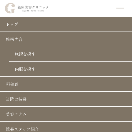
ホーム
施術
膣ヒアルロン酸
トップ
施術内容
膣ヒアルロン酸
2024.9.18
施術を探す
膣ヒアルロン酸
内服を探す
こんな方におすすめ
料金表
膣のゆるみをキツく引き締めたい
当院の特長
膣の感度をアップさせたい
尿漏れ、お湯が入るのを改善したい
美容コラム
院長スタッフ紹介