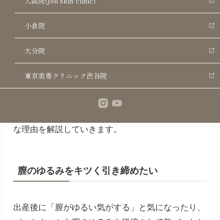
大阪院(Joli skin clinic)
膣ヒアルロン酸は、以下のお悩みにおすすめの施術
小倉院
です。
大分院
膣のゆるみをキツく引き締めたい
膣の感度をアップさせたい
東京美専クリニック渋谷院
尿漏れ、お湯が入るのを改善したい
それぞれお悩みの原因と膣ヒアルロン酸がおすすめ
な理由を解説していきます。
膣のゆるみをキツく引き締めたい
出産後に「膣がゆるい気がする」と気になったり、