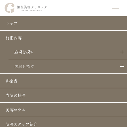
ホーム
コラム
ヒアルロン酸注入で涙袋形成を徹底解説！メリット・デメリットや
トップ
施術内容
ヒアルロン酸注入で涙袋形成を徹底解
説！メリット・デメリットや施術の流れ
施術を探す
2025.1.3
内服を探す
料金表
「涙袋にヒアルロン酸を注入したいけど向いている
当院の特長
か知りたい」
美容コラム
「ヒアルロン酸注射で涙袋形成したいけどメリット
院長スタッフ紹介
やデメリットは何？」