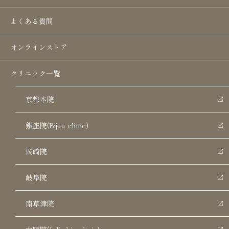
よくある質問
このように疑問を持っている人は多いのではないで
しょうか。
オンラインストア
クリニック一覧
当記事では、
ヒアルロン酸注射による涙袋形成につ
いて、基礎知識や向いている人・向いていない人の
京都本院
特徴、メリットとデメリットなどについて網羅的に
解説します
。ぜひ、これからヒアルロン注射を受け
銀座院(Bijuu clinic)
るか迷っている方は、参考にしてください。
岡崎院
ヒアルロン酸注入での涙袋形成施術は、手軽で即効
岐阜院
性があるため目元でお悩みの方におすすめできま
す。銀座美容クリニックに相談してみてください。
南草津院