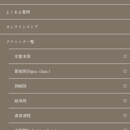
よくある質問
オンラインストア
「水光注射を受けた後のスキンケア、どうすればいい
クリニック一覧
の？」と不安に感じて検索されたのではないでしょう
か。施術直後の肌は非常にデリケートで、いつものケ
京都本院
アをそのまま続けてしまうと、赤みやヒリつきが悪化
するリスクもあります。
銀座院(Bijuu clinic)
岡崎院
とくに当日は、洗顔や保湿、紫外線対策の方法に細心
の注意が必要です。本記事では、水光注射当日に実践
岐阜院
すべきスキンケア方法を4つに分けて丁寧に解説しま
す。初めての方でも安心して過ごせるよう、注意点や
南草津院
避けるべき行動もわかりやすくまとめました。